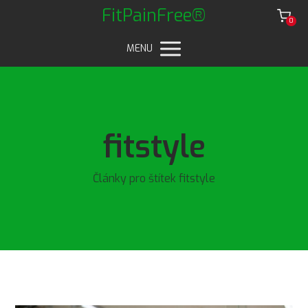
FitPainFree®
0
MENU
fitstyle
Články pro štítek fitstyle