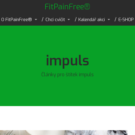
FitPainFree®
O FitPainFree®
Chci cvičit
Kalendář akcí
E-SHOP
impuls
Články pro štítek impuls