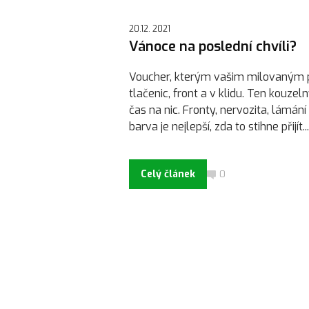
20.12. 2021
Vánoce na poslední chvíli?
Voucher, kterým vašim milovaným př
tlačenic, front a v klidu. Ten kouze
čas na nic. Fronty, nervozita, lámání 
barva je nejlepší, zda to stihne přijít...
Celý článek
0