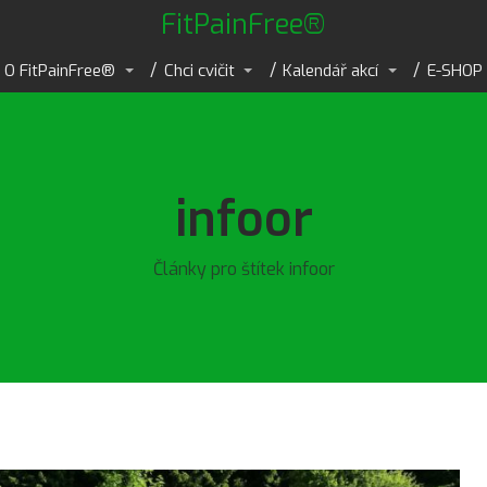
FitPainFree®
O FitPainFree®
Chci cvičit
Kalendář akcí
E-SHOP
infoor
Články pro štítek infoor