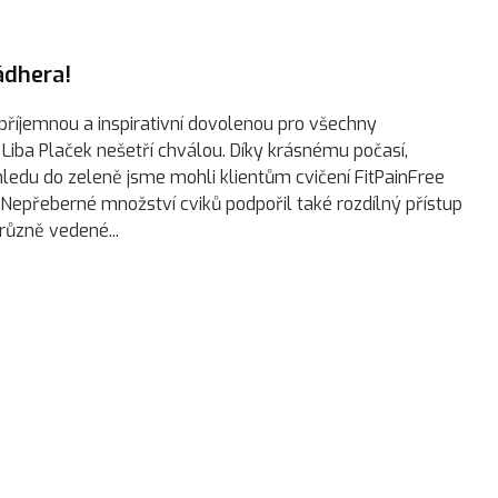
ádhera!
příjemnou a inspirativní dovolenou pro všechny
st Liba Plaček nešetří chválou. Díky krásnému počasí,
edu do zeleně jsme mohli klientům cvičení FitPainFree
. Nepřeberné množství cviků podpořil také rozdílný přístup
 různě vedené...