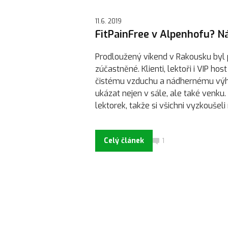
11.6. 2019
FitPainFree v Alpenhofu? N
Prodloužený víkend v Rakousku byl 
zúčastněné. Klienti, lektoři i VIP ho
čistému vzduchu a nádhernému výhl
ukázat nejen v sále, ale také venku
lektorek, takže si všichni vyzkoušeli
Celý článek
1