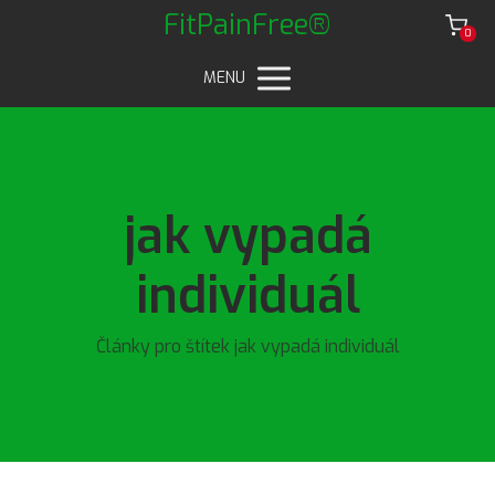
FitPainFree®
0
MENU
jak vypadá
individuál
Články pro štítek jak vypadá individuál