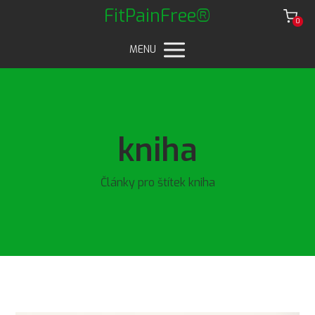
FitPainFree®
0
MENU
kniha
Články pro štítek kniha