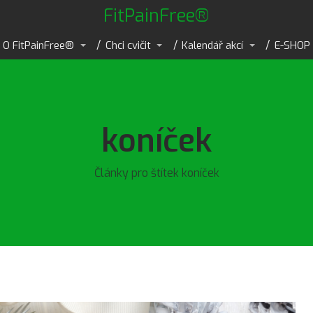
FitPainFree®
O FitPainFree®
Chci cvičit
Kalendář akcí
E-SHOP
koníček
Články pro štítek koníček