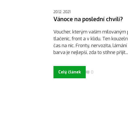
20.12. 2021
Vánoce na poslední chvíli?
Voucher, kterým vašim milovaným př
tlačenic, front a v klidu. Ten kouze
čas na nic. Fronty, nervozita, lámání 
barva je nejlepší, zda to stihne přijít...
Celý článek
0