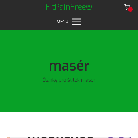
FitPainFree®
0
MENU
masér
Články pro štítek masér