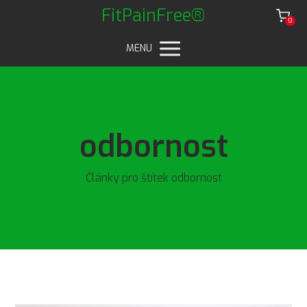
FitPainFree®
0
MENU
odbornost
Články pro štítek odbornost