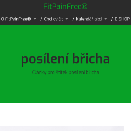
FitPainFree®
O FitPainFree®
Chci cvičit
Kalendář akcí
E-SHOP
posílení břicha
Články pro štítek posílení břicha