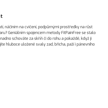
it
í, náčiním na cvičení, podpůrnými prostředky na růst
baru? Geniálním spojencem metody FitPainFree se stalo
 snadno schováte za skříň či do rohu a pokaždé, když ji
íte hluboce uložené svaly zad, břicha, paží i pánevního