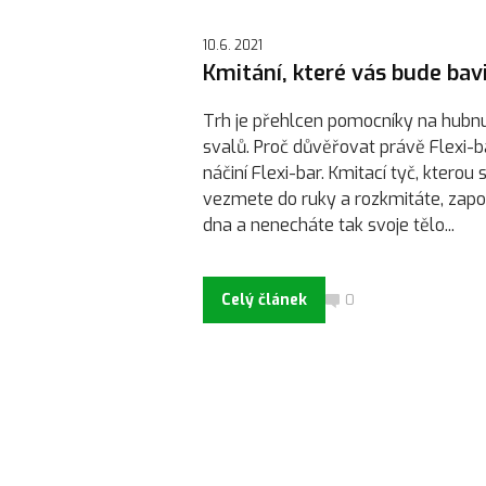
10.6. 2021
Kmitání, které vás bude bav
Trh je přehlcen pomocníky na hubnut
svalů. Proč důvěřovat právě Flexi-
náčiní Flexi-bar. Kmitací tyč, kterou
vezmete do ruky a rozkmitáte, zapoj
dna a nenecháte tak svoje tělo...
Celý článek
0