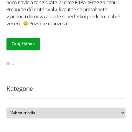
něco navíc a tak získáte 2 lekce FitPainFree za cenu 1.
Probuďte důležité svaly, kvalitně se protáhněte
v pohodlí domova a užijte si perfetkní předehru dobré
večeře
Pozvěte manžela...
Celý článek
0
Kategorie