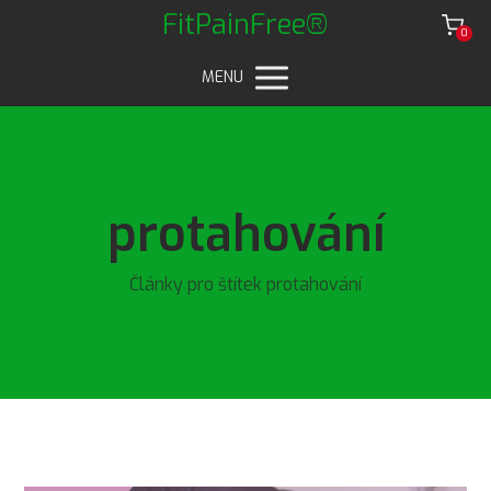
FitPainFree®
0
MENU
protahování
Články pro štítek protahování