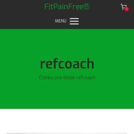
FitPainFree®
0
MENU
refcoach
Články pro štítek refcoach