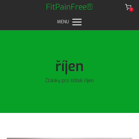
FitPainFree®
0
MENU
říjen
Články pro štítek říjen