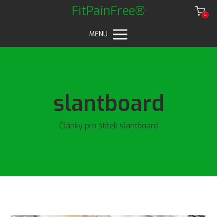
FitPainFree®
0
MENU
slantboard
Články pro štítek slantboard