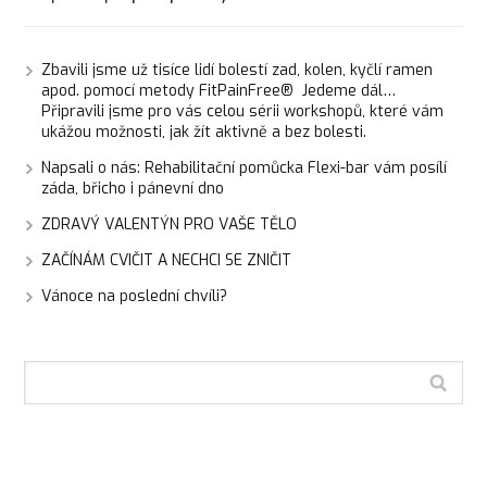
Zbavili jsme už tisíce lidí bolestí zad, kolen, kyčlí ramen
apod. pomocí metody FitPainFree® Jedeme dál…
Připravili jsme pro vás celou sérii workshopů, které vám
ukážou možnosti, jak žít aktivně a bez bolesti.
Napsali o nás: Rehabilitační pomůcka Flexi-bar vám posílí
záda, břicho i pánevní dno
ZDRAVÝ VALENTÝN PRO VAŠE TĚLO
ZAČÍNÁM CVIČIT A NECHCI SE ZNIČIT
Vánoce na poslední chvíli?