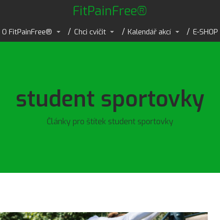
FitPainFree®
O FitPainFree®
Chci cvičit
Kalendář akcí
E-SHOP
student sportovky
Články pro štítek student sportovky