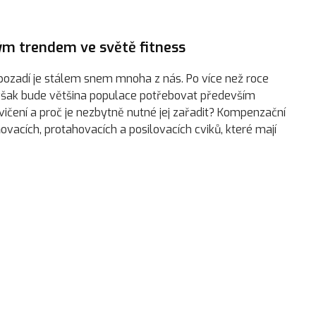
ým trendem ve světě fitness
 pozadí je stálem snem mnoha z nás. Po více než roce
r však bude většina populace potřebovat především
ičení a proč je nezbytně nutné jej zařadit? Kompenzační
ňovacích, protahovacích a posilovacích cviků, které mají