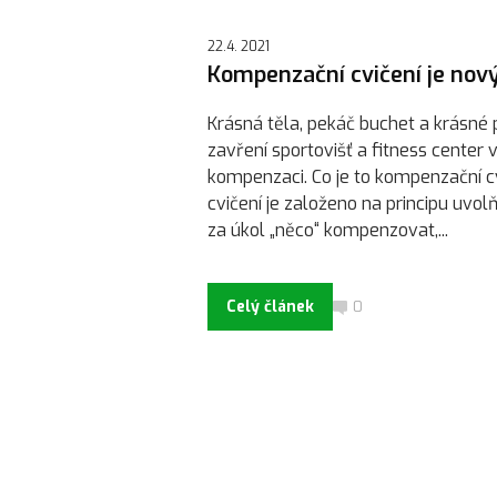
22.4. 2021
Kompenzační cvičení je nov
Krásná těla, pekáč buchet a krásné
zavření sportovišť a fitness cente
kompenzaci. Co je to kompenzační cv
cvičení je založeno na principu uvol
za úkol „něco“ kompenzovat,...
Celý článek
0