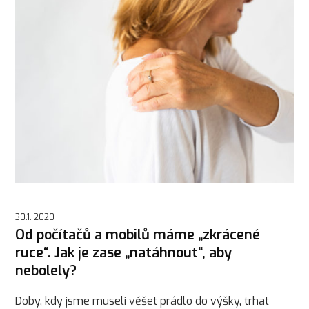
30.1. 2020
Od počítačů a mobilů máme „zkrácené
ruce“. Jak je zase „natáhnout“, aby
nebolely?
Doby, kdy jsme museli věšet prádlo do výšky, trhat