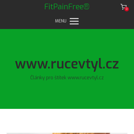
FitPainFree®
0
MENU
www.rucevtyl.cz
Články pro štítek www.rucevtyl.cz