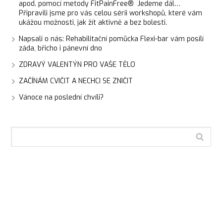
apod. pomocí metody FitPainFree® Jedeme dál…
Připravili jsme pro vás celou sérii workshopů, které vám
ukážou možnosti, jak žít aktivně a bez bolesti.
Napsali o nás: Rehabilitační pomůcka Flexi-bar vám posílí
záda, břicho i pánevní dno
ZDRAVÝ VALENTÝN PRO VAŠE TĚLO
ZAČÍNÁM CVIČIT A NECHCI SE ZNIČIT
Vánoce na poslední chvíli?