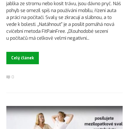
jablka ze stromu nebo kosit trávu, jsou dávno pryč. Náš
pohyb se omezil spíš na používání mobilu, řízení auta
a práci na počítači. Svaly se zkracují a slábnou, a to
vede k bolesti. „Natáhnout“ je a posílit pomáhá nová
cvičební metoda FitPainFree. „Dlouhodobé sezení
u počítačů má celkově velmi negativní...
Celý článek
0