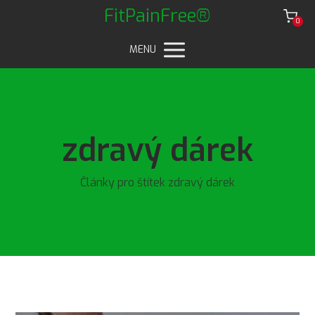
FitPainFree®
0
MENU
zdravý dárek
Články pro štítek zdravý dárek