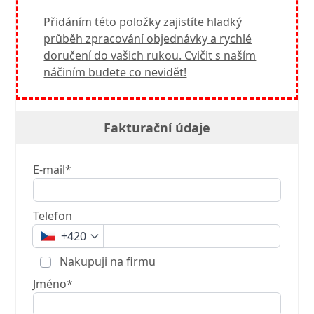
Přidáním této položky zajistíte hladký
průběh zpracování objednávky a rychlé
doručení do vašich rukou. Cvičit s naším
náčiním budete co nevidět!
Fakturační údaje
E-mail*
Telefon
+420
Nakupuji na firmu
Jméno*