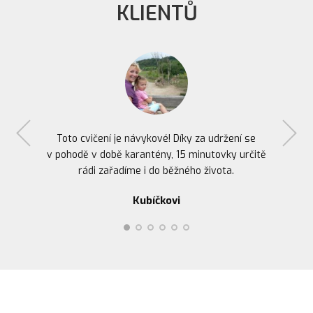
KLIENTŮ
Toto cvičení je návykové! Díky za udržení se
v pohodě v době karantény, 15 minutovky určitě
rádi zařadíme i do běžného života.
Gabriela Havlíková
Helena Pittnerová
Renata Štolfová
Viktor Chvátal
Prokop Slezák
Kubíčkovi