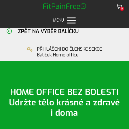
FitPainFree®
0
MENU
ZPĚT NA VÝBĚR BALÍČKU
PŘIHLÁŠENÍ DO ČLENSKÉ SEKCE
Balíček Home office
HOME OFFICE BEZ BOLESTI
Udržte tělo krásné a zdravé
i doma