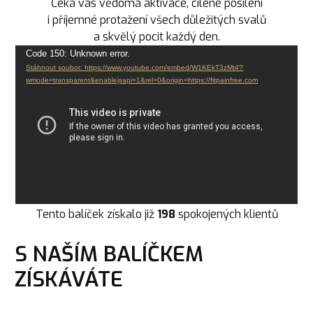
Čeká vás vědomá aktivace, cílené posílení
i příjemné protažení všech důležitých svalů
a skvělý pocit každý den.
Video
Code 150: Unknown error.
Stáhnout soubor: https://www.youtube.com/embed/W1KEkT3zMt4?
přehrávač
wmode=transparent&enablejsapi=1&rel=0&origin=https://fitpainfree.com
Tento balíček získalo již
198
spokojených klientů
S NAŠÍM BALÍČKEM
ZÍSKÁVÁTE