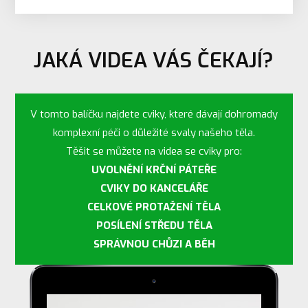
JAKÁ VIDEA VÁS ČEKAJÍ?
V tomto balíčku najdete cviky, které dávají dohromady
komplexní péči o důležité svaly našeho těla.
Těšit se můžete na videa se cviky pro:
UVOLNĚNÍ KRČNÍ PÁTEŘE
CVIKY DO KANCELÁŘE
CELKOVÉ PROTAŽENÍ TĚLA
POSÍLENÍ STŘEDU TĚLA
SPRÁVNOU CHŮZI A BĚH