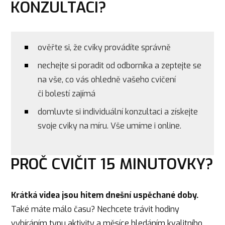
KONZULTACI?
ověřte si, že cviky provádíte správně
nechejte si poradit od odborníka a zeptejte se
na vše, co vás ohledně vašeho cvičení
či bolestí zajímá
domluvte si individuální konzultaci a získejte
svoje cviky na míru. Vše umíme i online.
PROČ CVIČIT 15 MINUTOVKY?
Krátká videa jsou hitem dnešní uspěchané doby.
Také máte málo času? Nechcete trávit hodiny
vybíráním typu aktivity a měsíce hledáním kvalitního