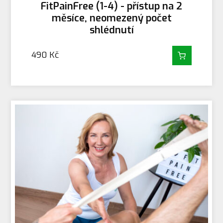
FitPainFree (1-4) - přístup na 2
měsíce, neomezený počet
shlédnutí
490
Kč