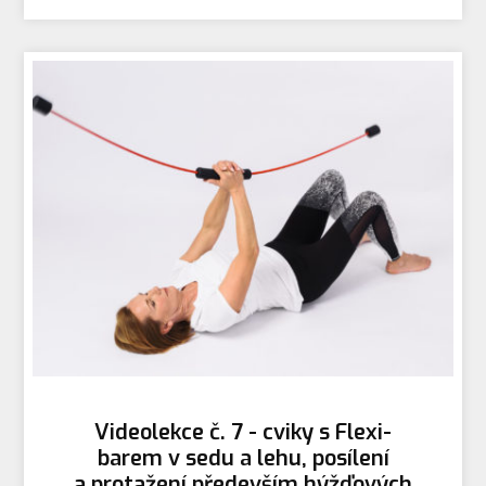
Videolekce č. 7 - cviky s Flexi-
barem v sedu a lehu, posílení
a protažení především hýžďových