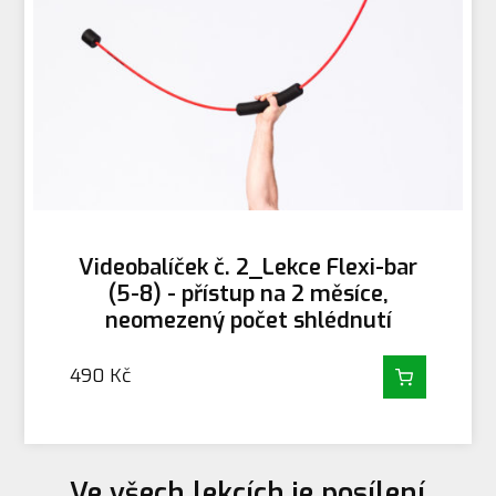
Videobalíček č. 2_Lekce Flexi-bar
(5-8) - přístup na 2 měsíce,
neomezený počet shlédnutí
490
Kč
Ve všech lekcích je posílení