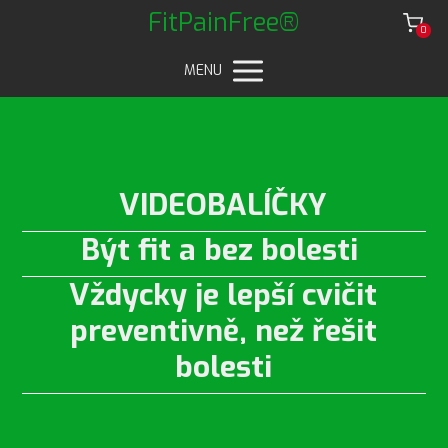
FitPainFree®
0
MENU
VIDEOBALÍČKY
Být fit a bez bolesti
Vždycky je lepší cvičit
preventivně, než řešit
bolesti