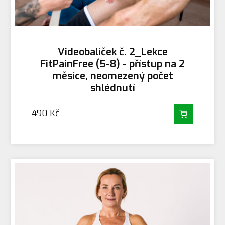
Videobalíček č. 2_Lekce
FitPainFree (5-8) - přístup na 2
měsíce, neomezený počet
shlédnutí
490
Kč