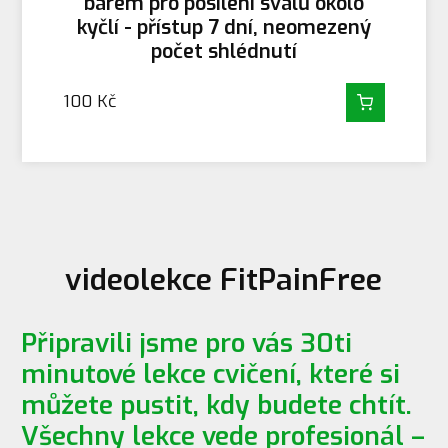
barem pro posílení svalů okolo
kyčlí - přístup 7 dní, neomezený
počet shlédnutí
100
Kč
videolekce FitPainFree
Připravili jsme pro vás 30ti
minutové lekce cvičení, které si
můžete pustit, kdy budete chtít.
Všechny lekce vede profesionál –