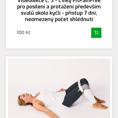
Videolekce č. 3 - Cviky FitPainFree
pro posílení a protažení především
svalů okolo kyčlí - přístup 7 dní,
neomezený počet shlédnutí
100
Kč