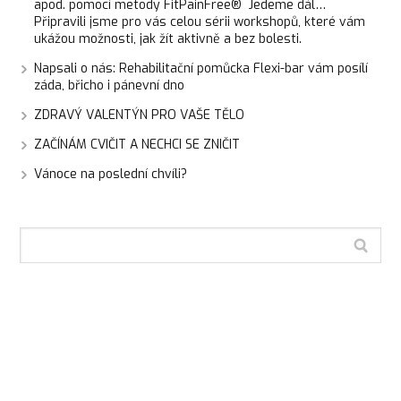
apod. pomocí metody FitPainFree® Jedeme dál…
Připravili jsme pro vás celou sérii workshopů, které vám
ukážou možnosti, jak žít aktivně a bez bolesti.
Napsali o nás: Rehabilitační pomůcka Flexi-bar vám posílí
záda, břicho i pánevní dno
ZDRAVÝ VALENTÝN PRO VAŠE TĚLO
ZAČÍNÁM CVIČIT A NECHCI SE ZNIČIT
Vánoce na poslední chvíli?