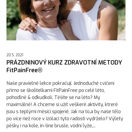
20.5. 2021
PRÁZDNINOVÝ KURZ ZDRAVOTNÍ METODY
FitPainFree®
Naše pravielné lekce pokračují. Jednoduché cvičení
přímo se školitelkami FitPainFree po celé léto,
pohodlně & odkudkoli. Těšíte se na léto? My
maximálně! A chceme si užít veškeré aktivity, ktreré
jsou s teplými měsíci spojené. Jak na to,a by naše tělo
po více než roce v izolaci tyto radosti vydrželo? Výlety
pěšky i na kole, in-line brusle, vodní lyže,...