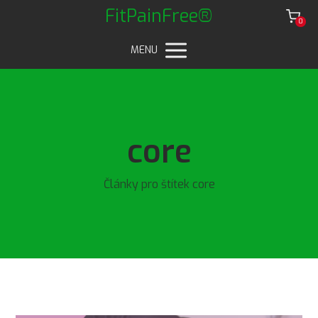
FitPainFree®
0
MENU
core
Články pro štítek core