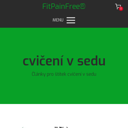
FitPainFree®
0
MENU
cvičení v sedu
Články pro štítek cvičení v sedu