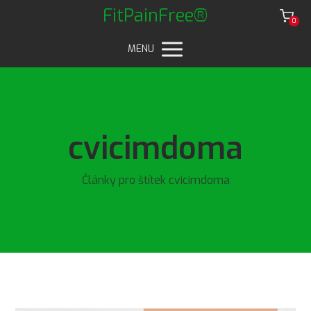
FitPainFree®
0
MENU
cvicimdoma
Články pro štítek cvicimdoma