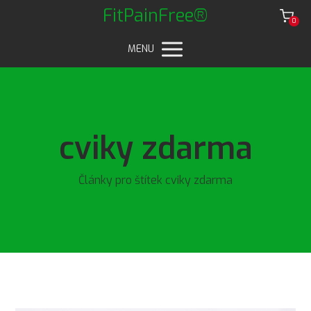
FitPainFree®
0
MENU
cviky zdarma
Články pro štítek cviky zdarma