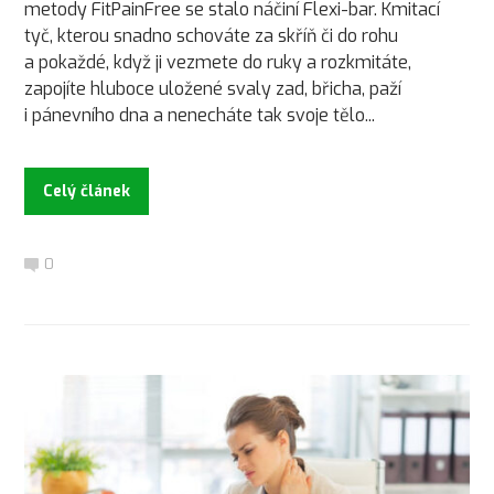
metody FitPainFree se stalo náčiní Flexi-bar. Kmitací
tyč, kterou snadno schováte za skříň či do rohu
a pokaždé, když ji vezmete do ruky a rozkmitáte,
zapojíte hluboce uložené svaly zad, břicha, paží
i pánevního dna a nenecháte tak svoje tělo...
Celý článek
0