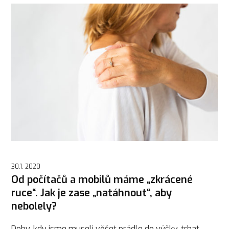
30.1. 2020
Od počítačů a mobilů máme „zkrácené
ruce“. Jak je zase „natáhnout“, aby
nebolely?
Doby, kdy jsme museli věšet prádlo do výšky, trhat