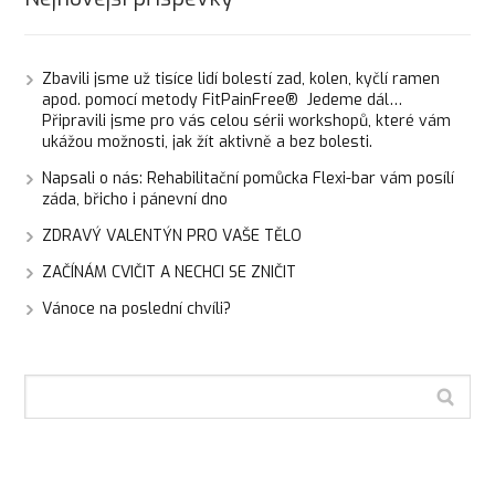
Zbavili jsme už tisíce lidí bolestí zad, kolen, kyčlí ramen
apod. pomocí metody FitPainFree® Jedeme dál…
Připravili jsme pro vás celou sérii workshopů, které vám
ukážou možnosti, jak žít aktivně a bez bolesti.
Napsali o nás: Rehabilitační pomůcka Flexi-bar vám posílí
záda, břicho i pánevní dno
ZDRAVÝ VALENTÝN PRO VAŠE TĚLO
ZAČÍNÁM CVIČIT A NECHCI SE ZNIČIT
Vánoce na poslední chvíli?