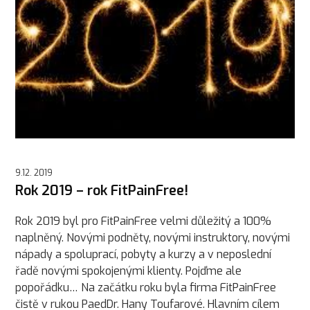
9.12. 2019
Rok 2019 – rok FitPainFree!
Rok 2019 byl pro FitPainFree velmi důležitý a 100%
naplněný. Novými podněty, novými instruktory, novými
nápady a spoluprací, pobyty a kurzy a v neposlední
řadě novými spokojenými klienty. Pojďme ale
popořádku… Na začátku roku byla firma FitPainFree
čistě v rukou PaedDr. Hany Toufarové. Hlavním cílem