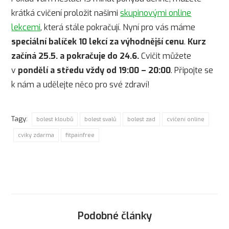
krátká cvičení proložit našimi
skupinovými online
lekcemi
, která stále pokračují. Nyní pro vás máme
speciální balíček 10 lekcí za výhodnější cenu
.
Kurz
začíná 25.5.
a pokračuje do 24.6.
Cvičit můžete
v
pondělí a středu vždy od 19:00 – 20:00
. Připojte se
k nám a udělejte něco pro své zdraví!
Tagy:
bolest kloubů
bolest svalů
bolest zad
cvičení online
cviky zdarma
fitpainfree
Podobné články