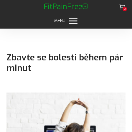
FitPainFree®
0
MENU
Zbavte se bolesti během pár
minut