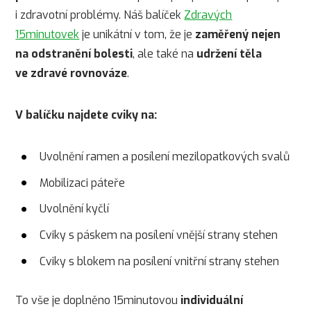
i zdravotní problémy. Náš balíček
Zdravých
15minutovek
je unikátní v tom, že je
zaměřený nejen
na odstranění bolesti
, ale také na
udržení těla
ve zdravé rovnováze
.
V balíčku najdete cviky na:
Uvolnění ramen a posílení mezilopatkových svalů
Mobilizaci páteře
Uvolnění kyčlí
Cviky s páskem na posílení vnější strany stehen
Cviky s blokem na posílení vnitřní strany stehen
To vše je doplněno 15minutovou
individuální