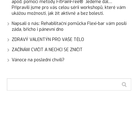
apod. pomocí metody FitPainFree® Jedeme dál…
Připravili jsme pro vás celou sérii workshopů, které vám
ukážou možnosti, jak žít aktivně a bez bolesti.
Napsali o nás: Rehabilitační pomůcka Flexi-bar vám posílí
záda, břicho i pánevní dno
ZDRAVÝ VALENTÝN PRO VAŠE TĚLO
ZAČÍNÁM CVIČIT A NECHCI SE ZNIČIT
Vánoce na poslední chvíli?