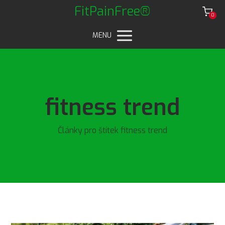
FitPainFree®
0
MENU
fitness trend
Články pro štítek fitness trend