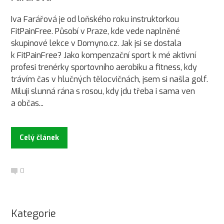
Iva Farářová je od loňského roku instruktorkou
FitPainFree. Působí v Praze, kde vede naplněné
skupinové lekce v Domyno.cz. Jak jsi se dostala
k FitPainFree? Jako kompenzační sport k mé aktivní
profesi trenérky sportovního aerobiku a fitness, kdy
trávím čas v hlučných tělocvičnách, jsem si našla golf.
Miluji slunná rána s rosou, kdy jdu třeba i sama ven
a občas...
Celý článek
0
Kategorie