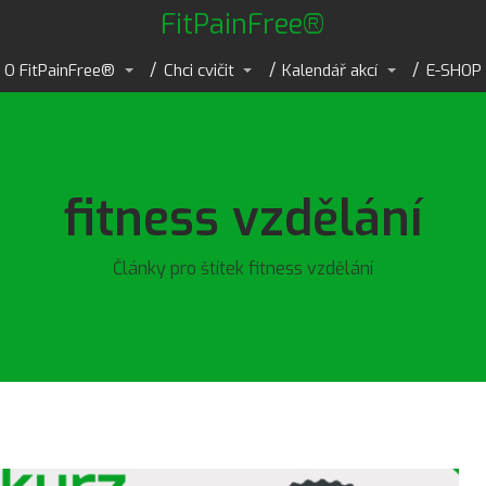
FitPainFree®
O FitPainFree®
Chci cvičit
Kalendář akcí
E-SHOP
fitness vzdělání
Články pro štítek fitness vzdělání