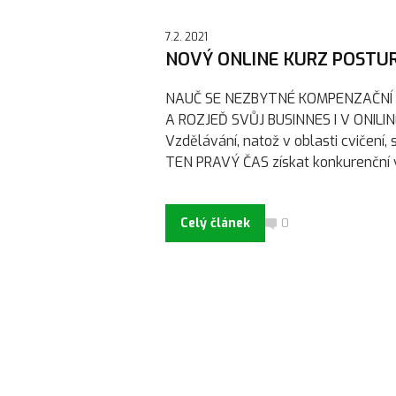
7.2. 2021
NOVÝ ONLINE KURZ POSTUR
NAUČ SE NEZBYTNÉ KOMPENZAČNÍ C
A ROZJEĎ SVŮJ BUSINNES I V ONILINE
Vzdělávání, natož v oblasti cvičení, 
TEN PRAVÝ ČAS získat konkurenční výh
Celý článek
0