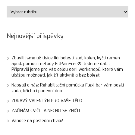
Nejnovější příspěvky
Zbavili jsme už tisíce lidí bolestí zad, kolen, kyčlí ramen
apod. pomocí metody FitPainFree® Jedeme dál…
Připravili jsme pro vás celou sérii workshopů, které vám
ukážou možnosti, jak žít aktivně a bez bolesti.
Napsali o nás: Rehabilitační pomůcka Flexi-bar vám posílí
záda, břicho i pánevní dno
ZDRAVÝ VALENTÝN PRO VAŠE TĚLO
ZAČÍNÁM CVIČIT A NECHCI SE ZNIČIT
Vánoce na poslední chvíli?