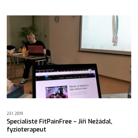
23.1. 2019
Specialisté FitPainFree – Jiří Nežádal,
fyzioterapeut