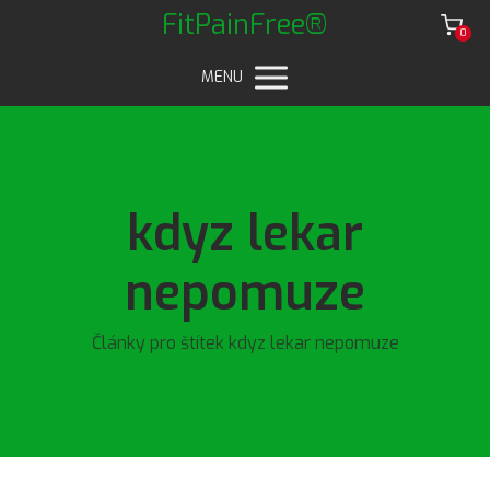
FitPainFree®
0
MENU
kdyz lekar
nepomuze
Články pro štítek kdyz lekar nepomuze