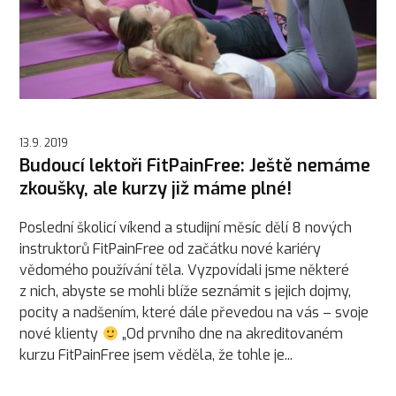
13.9. 2019
Budoucí lektoři FitPainFree: Ještě nemáme
zkoušky, ale kurzy již máme plné!
Poslední školicí víkend a studijní měsíc dělí 8 nových
instruktorů FitPainFree od začátku nové kariéry
vědomého používání těla. Vyzpovídali jsme některé
z nich, abyste se mohli blíže seznámit s jejich dojmy,
pocity a nadšením, které dále převedou na vás – svoje
nové klienty
„Od prvního dne na akreditovaném
kurzu FitPainFree jsem věděla, že tohle je...