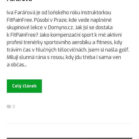
Iva Farářová je od loňského roku instruktorkou
FitPainFree. Působí v Praze, kde vede naplněné
skupinové lekce v Domyno.cz. Jak jsi se dostala
k FitPainFree? Jako kompenzační sport k mé aktivní
profesi trenérky sportovního aerobiku a fitness, kdy
trávím čas v hlučných tělocvičnách, jsem si našla golf.
Miluji slunná rána s rosou, kdy jdu třeba i sama ven
a občas...
Celý článek
0