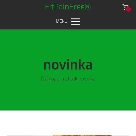
FitPainFree®
0
MENU
novinka
Články pro štítek novinka