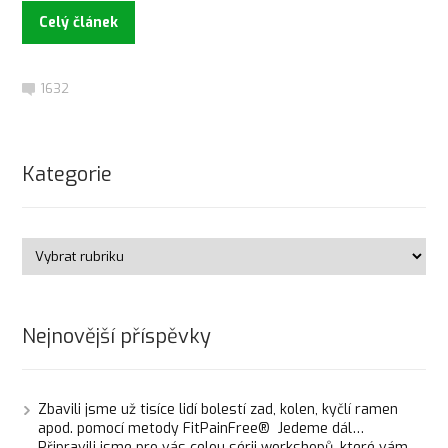
Celý článek
1632
Kategorie
Nejnovější příspěvky
Zbavili jsme už tisíce lidí bolestí zad, kolen, kyčlí ramen
apod. pomocí metody FitPainFree® Jedeme dál…
Připravili jsme pro vás celou sérii workshopů, které vám