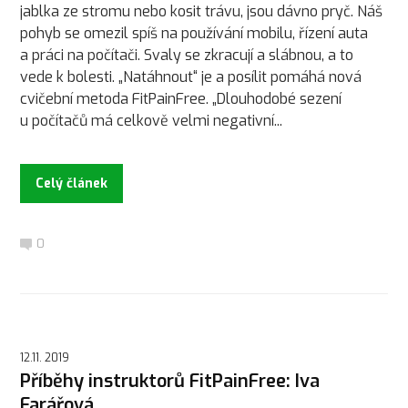
jablka ze stromu nebo kosit trávu, jsou dávno pryč. Náš
pohyb se omezil spíš na používání mobilu, řízení auta
a práci na počítači. Svaly se zkracují a slábnou, a to
vede k bolesti. „Natáhnout“ je a posílit pomáhá nová
cvičební metoda FitPainFree. „Dlouhodobé sezení
u počítačů má celkově velmi negativní...
Celý článek
0
12.11. 2019
Příběhy instruktorů FitPainFree: Iva
Farářová