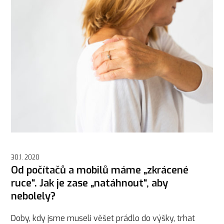
30.1. 2020
Od počítačů a mobilů máme „zkrácené
ruce“. Jak je zase „natáhnout“, aby
nebolely?
Doby, kdy jsme museli věšet prádlo do výšky, trhat