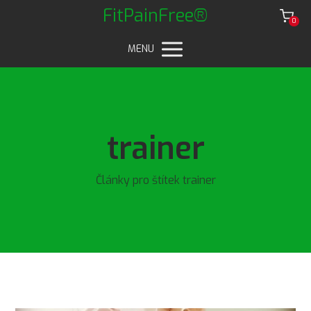
FitPainFree®
0
MENU
trainer
Články pro štítek trainer