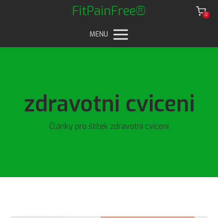
FitPainFree®
0
MENU
zdravotni cviceni
Články pro štítek zdravotni cviceni