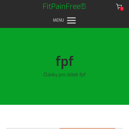
FitPainFree®
0
MENU
fpf
Články pro štítek fpf