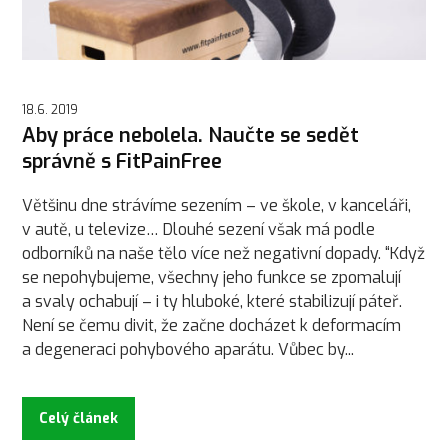
18.6. 2019
Aby práce nebolela. Naučte se sedět
správně s FitPainFree
Většinu dne strávíme sezením – ve škole, v kanceláři,
v autě, u televize… Dlouhé sezení však má podle
odborníků na naše tělo více než negativní dopady. “Když
se nepohybujeme, všechny jeho funkce se zpomalují
a svaly ochabují – i ty hluboké, které stabilizují páteř.
Není se čemu divit, že začne docházet k deformacím
a degeneraci pohybového aparátu. Vůbec by...
Celý článek