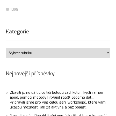
1098
Kategorie
Nejnovější příspěvky
Zbavili jsme už tisíce lidí bolestí zad, kolen, kyčlí ramen
apod. pomocí metody FitPainFree® Jedeme dál…
Připravili jsme pro vás celou sérii workshopů, které vám
ukážou možnosti, jak žít aktivně a bez bolesti.
Napsali o nás: Rehabilitační pomůcka Flexi-bar vám posílí