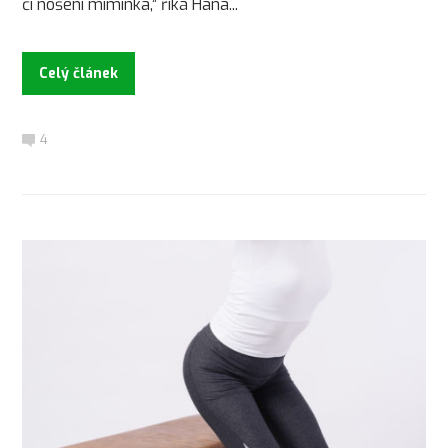
či nošení miminka,” říká Hana...
Celý článek
4