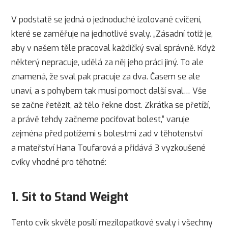
V podstatě se jedná o jednoduché izolované cvičení,
které se zaměřuje na jednotlivé svaly. „Zásadní totiž je,
aby v našem těle pracoval každičký sval správně. Když
některý nepracuje, udělá za něj jeho práci jiný. To ale
znamená, že sval pak pracuje za dva. Časem se ale
unaví, a s pohybem tak musí pomoct další sval… Vše
se začne řetězit, až tělo řekne dost. Zkrátka se přetíží,
a právě tehdy začneme pociťovat bolest,“ varuje
zejména před potížemi s bolestmi zad v těhotenství
a mateřství Hana Toufarová a přidává 3 vyzkoušené
cviky vhodné pro těhotné:
1. Sit to Stand Weight
Tento cvik skvěle posílí mezilopatkové svaly i všechny