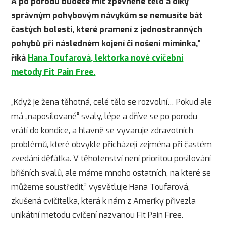
A po porodu budete mít zpevněné tělo a díky
správným pohybovým návykům se nemusíte bát
častých bolestí, které pramení z jednostranných
pohybů při následném kojení či nošení miminka,”
říká
Hana Toufarová, lektorka nové cvičební
metody Fit Pain Free.
„Když je žena těhotná, celé tělo se rozvolní… Pokud ale
má „naposilované“ svaly, lépe a dříve se po porodu
vrátí do kondice, a hlavně se vyvaruje zdravotních
problémů, které obvykle přicházejí zejména při častém
zvedání děťátka. V těhotenství není prioritou posilování
břišních svalů, ale máme mnoho ostatních, na které se
můžeme soustředit,” vysvětluje Hana Toufarová,
zkušená cvičitelka, která k nám z Ameriky přivezla
unikátní metodu cvičení nazvanou Fit Pain Free.