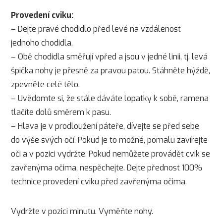
Provedení cviku:
– Dejte pravé chodidlo před levé na vzdálenost
jednoho chodidla.
– Obě chodidla směřují vpřed a jsou v jedné linii, tj. levá
špička nohy je přesně za pravou patou. Stáhněte hýždě,
zpevněte celé tělo.
– Uvědomte si, že stále dáváte lopatky k sobě, ramena
tlačíte dolů směrem k pasu.
– Hlava je v prodloužení páteře, dívejte se před sebe
do výše svých očí. Pokud je to možné, pomalu zavírejte
oči a v pozici vydržte. Pokud nemůžete provádět cvik se
zavřenýma očima, nespěchejte. Dejte přednost 100%
technice provedení cviku před zavřenýma očima.
Vydržte v pozici minutu. Vyměňte nohy.