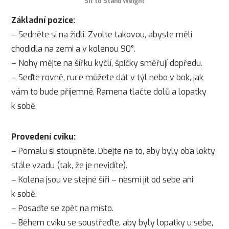
Sit to Stand Weight
Základní pozice:
– Sedněte si na židli. Zvolte takovou, abyste měli
chodidla na zemi a v kolenou 90°.
– Nohy mějte na šířku kyčlí, špičky směřují dopředu.
– Seďte rovně, ruce můžete dát v týl nebo v bok, jak
vám to bude příjemné. Ramena tlačte dolů a lopatky
k sobě.
Provedení cviku:
– Pomalu si stoupněte. Dbejte na to, aby byly oba lokty
stále vzadu (tak, že je nevidíte).
– Kolena jsou ve stejné šíři – nesmí jít od sebe ani
k sobě.
– Posaďte se zpět na místo.
– Během cviku se soustřeďte, aby byly lopatky u sebe,