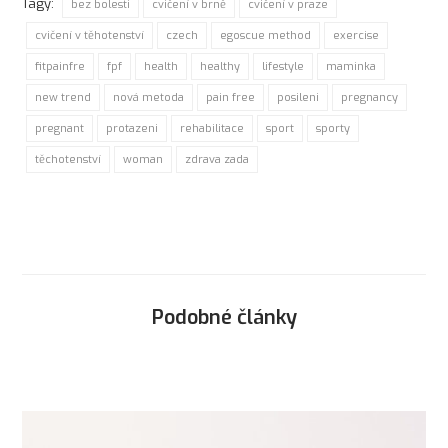
Tagy:
bez bolesti
cvičení v brně
cvičení v praze
cvičení v těhotenství
czech
egoscue method
exercise
fitpainfre
fpf
health
healthy
lifestyle
maminka
new trend
nová metoda
pain free
posileni
pregnancy
pregnant
protazeni
rehabilitace
sport
sporty
těchotenství
woman
zdrava zada
Podobné články