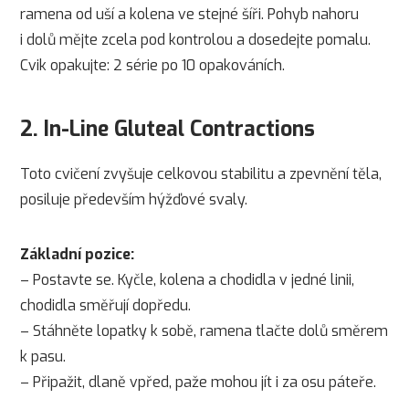
ramena od uší a kolena ve stejné šíři. Pohyb nahoru
i dolů mějte zcela pod kontrolou a dosedejte pomalu.
Cvik opakujte: 2 série po 10 opakováních.
2. In-Line Gluteal Contractions
Toto cvičení zvyšuje celkovou stabilitu a zpevnění těla,
posiluje především hýžďové svaly.
Základní pozice:
– Postavte se. Kyčle, kolena a chodidla v jedné linii,
chodidla směřují dopředu.
– Stáhněte lopatky k sobě, ramena tlačte dolů směrem
k pasu.
– Připažit, dlaně vpřed, paže mohou jít i za osu páteře.