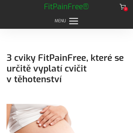
FitPainFree®
0
MENU
3 cviky FitPainFree, které se
určitě vyplatí cvičit
v těhotenství