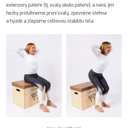
extenzory páteře (tj. svaly okolo páteře), a navíc jím
hezky protáhneme prsní svaly, zpevníme stehna
a hýždě a zlepšíme celkovou stabilitu těla.