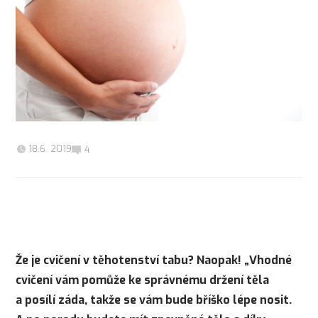
18.6. 2019
4
Že je cvičení v těhotenství tabu? Naopak! „Vhodné
cvičení vám pomůže ke správnému držení těla
a posílí záda, takže se vám bude bříško lépe nosit.