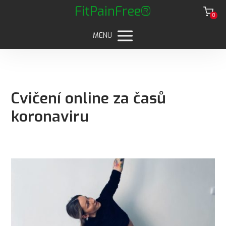
FitPainFree®
0
MENU
Cvičení online za časů
koronaviru