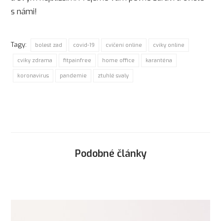
s námi!
Tagy:
bolest zad
covid-19
cvičení online
cviky online
cviky zdrama
fitpainfree
home office
karanténa
koronavirus
pandemie
ztuhlé svaly
Podobné články