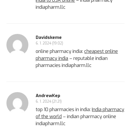
India to USA online
– india pharmacy
indiapharm.llc
Davidskeme
6. 1. 2024 (19:02)
online pharmacy india:
cheapest online
pharmacy india
– reputable indian
pharmacies indiapharm.llc
AndrewKep
6. 1. 2024 (21:21)
top 10 pharmacies in india:
India pharmacy
of the world
– indian pharmacy online
indiapharm.llc