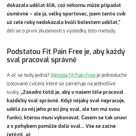
dokázala udělat klik, což někomu může připadat
úsměvné – ale já, velký sportovec, jsem tento cvik
už celé roky nedokázala kvůli bolestem udělat,“
dělí se o první zkušenosti s výsledky této metody.
Podstatou Fit Pain Free je, aby každý
sval pracoval správně
A oč se tedy jedná?
Metoda Fit Pain Free
je jednoduché
izolované cvičení, které se zaměřuje na jednotlivé
svaly.
„Zásadní totiž je, aby v našem těle pracoval
každičký sval správně. Když nějaký sval nepracuje,
udělá za něj jeho práci jiný sval, ale ten má svou
funkci, kterou musí vykonávat. Časem se tak unaví
a s pohybem pomůže další sval… Vše se začne
řetězit, až