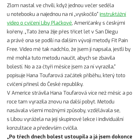
Zlom nastal ve chvíli, když jednou večer seděla
u notebooku a najednou na ni „vyskočilo“
instruktážní
video o cvičení Líby Plačkové
, Američanky s českými
kořeny. „Tato žena žije přes třicet let v San Diegu
a právě ona se podílí na dalším vývoji metody Fit Pain
Free. Video mě tak nadchlo, že jsem jí napsala, jestli by
mě mohla tuto metodu naučit, abych se zbavila
bolestí. No a za čtyři měsíce jsem za ní vyrazila,“
popisuje Hana Toufarová začátek příběhu, který toto
cvičení přinesl do České republiky.
V Americe strávila Hana Toufarová více než měsíc a po
roce tam vyrazila znovu na další pobyt. Metodu
nasávala všemi možnými způsoby, vzdělávala se,
s Líbou vyrážela na její skupinové lekce i individuální
konzultace a především cvičila.
„Po třech dnech bolest ustoupila a já jsem dokonce