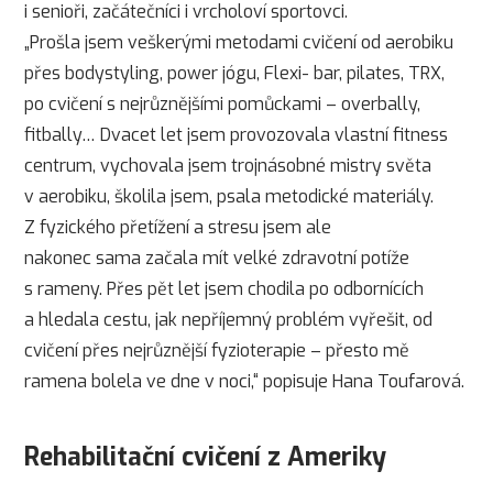
i senioři, začátečníci i vrcholoví sportovci.
„Prošla jsem veškerými metodami cvičení od aerobiku
přes bodystyling, power jógu, Flexi- bar, pilates, TRX,
po cvičení s nejrůznějšími pomůckami – overbally,
fitbally… Dvacet let jsem provozovala vlastní fitness
centrum, vychovala jsem trojnásobné mistry světa
v aerobiku, školila jsem, psala metodické materiály.
Z fyzického přetížení a stresu jsem ale
nakonec sama začala mít velké zdravotní potíže
s rameny. Přes pět let jsem chodila po odbornících
a hledala cestu, jak nepříjemný problém vyřešit, od
cvičení přes nejrůznější fyzioterapie – přesto mě
ramena bolela ve dne v noci,“ popisuje Hana Toufarová.
Rehabilitační cvičení z Ameriky