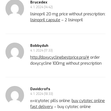
Brucedex
4. 1. 2024 (14:42)
lisinopril 20 mg price without prescription:
lisinopril capsule
– 2 lisinopril
Bobbyduh
4. 1. 2024 (17:33)
http://doxycyclinebestprice.pro/#
order
doxycycline 100mg without prescription
Davidcrofs
4. 1. 2024 (18:33)
п»їcytotec pills online:
buy cytotec online
fast delivery
– buy cytotec online