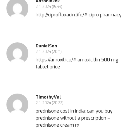
Antoniokek
2. 1. 2024 (15:44)
http://ciprofloxacin.life/#
cipro pharmacy
DanielSon
2. 1. 2024 (20:11)
https://amoxil.icu/#
amoxicillin 500 mg
tablet price
TimothyVal
2. 1. 2024 (20:22)
prednisone cost in india:
can you buy
prednisone without a prescription
–
prednisone cream rx