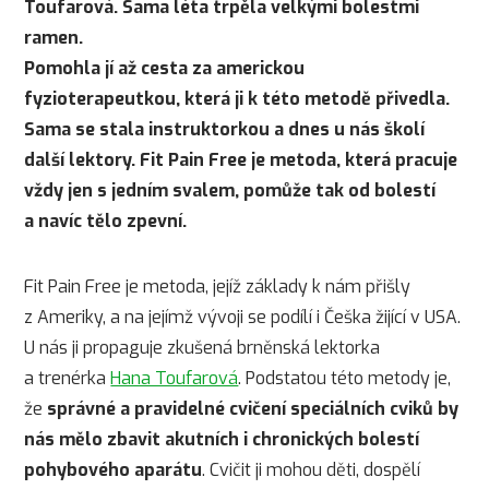
Toufarová. Sama léta trpěla velkými bolestmi
ramen.
Pomohla jí až cesta za americkou
fyzioterapeutkou, která ji k této metodě přivedla.
Sama se stala instruktorkou a dnes u nás školí
další lektory. Fit Pain Free je metoda, která pracuje
vždy jen s jedním svalem, pomůže tak od bolestí
a navíc tělo zpevní.
Fit Pain Free je metoda, jejíž základy k nám přišly
z Ameriky, a na jejímž vývoji se podílí i Češka žijící v USA.
U nás ji propaguje zkušená brněnská lektorka
a trenérka
Hana Toufarová
. Podstatou této metody je,
že
správné a pravidelné cvičení speciálních cviků by
nás mělo zbavit akutních i chronických bolestí
pohybového aparátu
. Cvičit ji mohou děti, dospělí