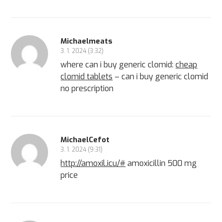
Michaelmeats
3. 1. 2024 (3:32)
where can i buy generic clomid:
cheap
clomid tablets
– can i buy generic clomid
no prescription
MichaelCefot
3. 1. 2024 (9:31)
http://amoxil.icu/#
amoxicillin 500 mg
price