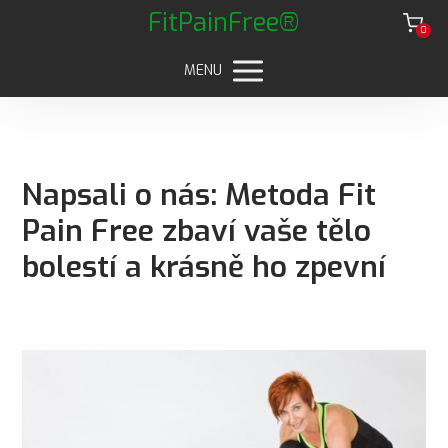
FitPainFree®
0
MENU
Napsali o nás: Metoda Fit
Pain Free zbaví vaše tělo
bolestí a krásně ho zpevní