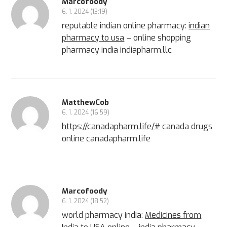
Marcofoody
6. 1. 2024 (13:19)
reputable indian online pharmacy:
indian
pharmacy to usa
– online shopping
pharmacy india indiapharm.llc
MatthewCob
6. 1. 2024 (16:59)
https://canadapharm.life/#
canada drugs
online canadapharm.life
Marcofoody
6. 1. 2024 (18:52)
world pharmacy india:
Medicines from