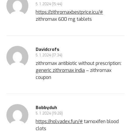
5. 1. 2024 (15:44)
https://zithromaxbestprice.icu/#
zithromax 600 mg tablets
Davidcrofs
5. 1. 2024 (17:34)
zithromax antibiotic without prescription:
generic zithromax india
– zithromax
coupon
Bobbyduh
5. 1. 2024 (19:28)
https://nolvadex.fun/#
tamoxifen blood
clots