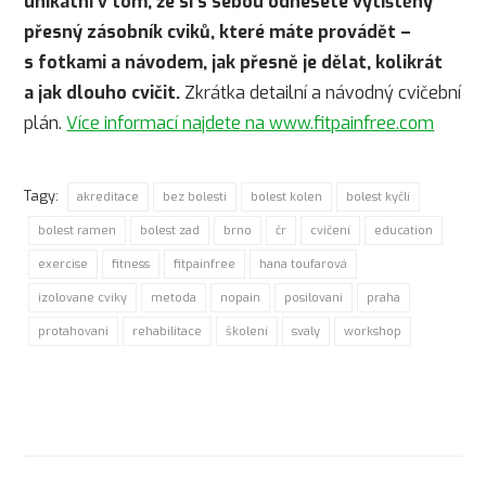
unikátní v tom, že si s sebou odnesete vytištěný
přesný zásobník cviků, které máte provádět –
s fotkami a návodem, jak přesně je dělat, kolikrát
a jak dlouho cvičit.
Zkrátka detailní a návodný cvičební
plán.
Více informací najdete na www.fitpainfree.com
Tagy:
akreditace
bez bolesti
bolest kolen
bolest kyčlí
bolest ramen
bolest zad
brno
čr
cvičení
education
exercise
fitness
fitpainfree
hana toufarová
izolovane cviky
metoda
nopain
posilovani
praha
protahovani
rehabilitace
školení
svaly
workshop