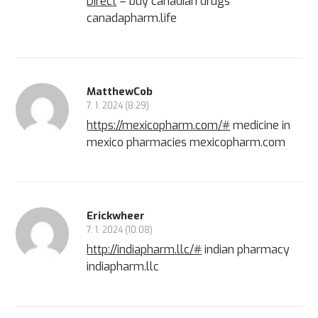
Direct
– buy canadian drugs
canadapharm.life
MatthewCob
7. 1. 2024 (8:29)
https://mexicopharm.com/#
medicine in
mexico pharmacies mexicopharm.com
Erickwheer
7. 1. 2024 (10:08)
http://indiapharm.llc/#
indian pharmacy
indiapharm.llc