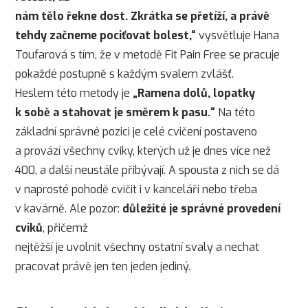
nám tělo řekne dost. Zkrátka se přetíží, a právě
tehdy začneme pociťovat bolest,“
vysvětluje Hana
Toufarová s tím, že v metodě Fit Pain Free se pracuje
pokaždé postupně s každým svalem zvlášť.
Heslem této metody je
„Ramena dolů, lopatky
k sobě a stahovat je směrem k pasu.“
Na této
základní správné pozici je celé cvičení postaveno
a provází všechny cviky, kterých už je dnes více než
400, a další neustále přibývají. A spousta z nich se dá
v naprosté pohodě cvičit i v kanceláři nebo třeba
v kavárně. Ale pozor:
důležité je správné provedení
cviků
, přičemž
nejtěžší je uvolnit všechny ostatní svaly a nechat
pracovat právě jen ten jeden jediný.