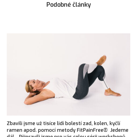
Podobné články
Zbavili jsme už tisíce lidí bolestí zad, kolen, kyčlí
ramen apod. pomocí metody FitPainFree® Jedeme
dál… Připravili jsme pro vás celou sérii workshopů,